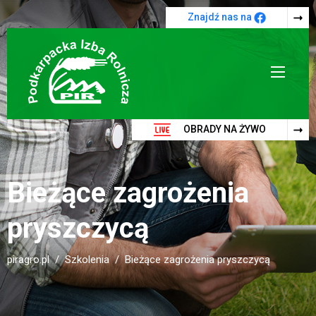
Przejdź do treści
Znajdź nas na
OBRADY NA ŻYWO
Bieżące zagrożenia
pryszczycą
piragro.pl
Szkolenia
Bieżące zagrożenia pryszczycą