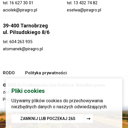
tel.
16 627 30 01
tel.
13 432 74 82
aciolek@piragro.pl
eselwa@piragro.pl
39-400 Tarnobrzeg
ul. Piłsudskiego 8/6
tel.
604 263 935
atomanek@piragro.pl
RODO
Polityka prywatności
© 2026 by Podkarpacka Izba Rolnicza. Wszelkie prawa
Pliki cookies
zastrzeżone.
Projekt i wykonanie:
Używamy plików cookies do przechowywania
niezbędnych danych o naszych odwiedzających.
ZAMKNIJ LUB POCZEKAJ
25
S