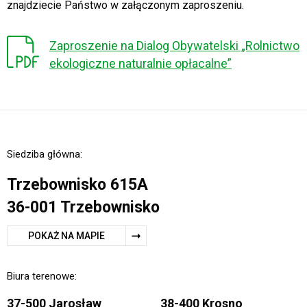
znajdziecie Państwo w załączonym zaproszeniu.
Zaproszenie na Dialog Obywatelski „Rolnictwo
ekologiczne naturalnie opłacalne”
Siedziba główna:
Trzebownisko 615A
36-001 Trzebownisko
POKAŻ NA MAPIE
Biura terenowe:
37-500 Jarosław
38-400 Krosno