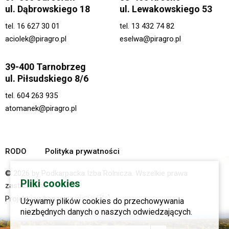
ul. Dąbrowskiego 18
ul. Lewakowskiego 53
tel.
16 627 30 01
tel.
13 432 74 82
aciolek@piragro.pl
eselwa@piragro.pl
39-400 Tarnobrzeg
ul. Piłsudskiego 8/6
tel.
604 263 935
atomanek@piragro.pl
RODO
Polityka prywatności
© 2026 by Podkarpacka Izba Rolnicza. Wszelkie prawa
Pliki cookies
zastrzeżone.
Projekt i wykonanie:
Używamy plików cookies do przechowywania
niezbędnych danych o naszych odwiedzających.