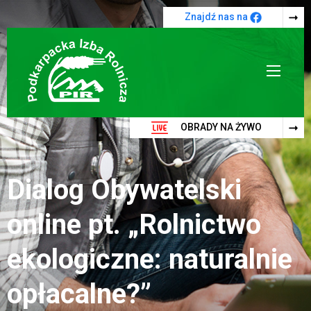
Przejdź do treści
Znajdź nas na
OBRADY NA ŻYWO
Dialog Obywatelski
online pt. „Rolnictwo
ekologiczne: naturalnie
opłacalne?”