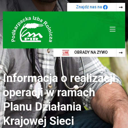
Przejdź do treści
Znajdź nas na
OBRADY NA ŻYWO
Informacja o realizacji
operacji w ramach
Planu Działania
Krajowej Sieci