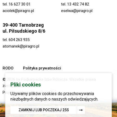
tel.
16 627 30 01
tel.
13 432 74 82
aciolek@piragro.pl
eselwa@piragro.pl
39-400 Tarnobrzeg
ul. Piłsudskiego 8/6
tel.
604 263 935
atomanek@piragro.pl
RODO
Polityka prywatności
© 2026 by Podkarpacka Izba Rolnicza. Wszelkie prawa
Pliki cookies
zastrzeżone.
Projekt i wykonanie:
Używamy plików cookies do przechowywania
niezbędnych danych o naszych odwiedzających.
ZAMKNIJ LUB POCZEKAJ
24
S