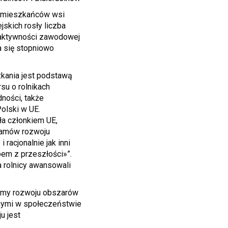
h mieszkańców wsi
jskich rosły liczba
 aktywności zawodowej
a się stopniowo
zkania jest podstawą
su o rolnikach
ności, także
olski w UE.
ła członkiem UE,
ogramów rozwoju
 racjonalnie jak inni
ypem z przeszłości»”.
a rolnicy awansowali
ramy rozwoju obszarów
wanymi w społeczeństwie
u jest