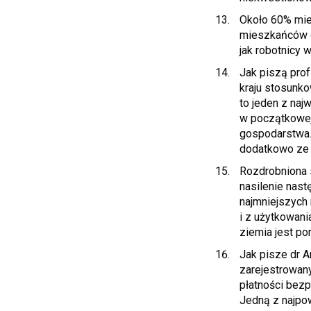
Około 60% mies
mieszkańców du
jak robotnicy 
Jak piszą prof
kraju stosunk
to jeden z naj
w początkowej 
gospodarstwa.
dodatkowo ze w
Rozdrobniona s
nasilenie nas
najmniejszych 
i z użytkowani
ziemia jest po
Jak pisze dr A
zarejestrowany
płatności bezp
Jedną z najpow