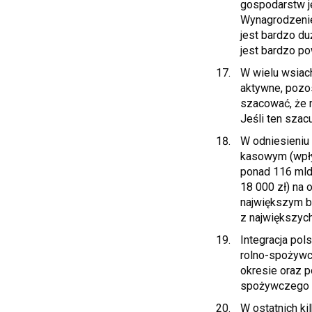
gospodarstw j
Wynagrodzeniem
jest bardzo d
jest bardzo po
W wielu wsiach
aktywne, pozo
szacować, że 
Jeśli ten szac
W odniesieniu 
kasowym (wpły
ponad 116 mld 
18 000 zł) na 
największym be
z największych
Integracja pol
rolno-spożywc
okresie oraz 
spożywczego s
W ostatnich ki