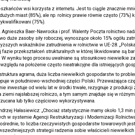
zkańców wsi korzysta z internetu. Jest to ciągle znacznie mni
żych miast (85%), ale np. rolnicy prawie równie często (73%) ko
wykwalifikowani (75%).
. Agnieszka Baer-Nawrocka i prof. Walenty Poczta rolnictwo na
owo duże zasoby siły roboczej, wynoszące około 15% ogółu zatr
wyższych wskaźników zatrudnienia w rolnictwie w UE-28. „Polska
fazie przekształceń strukturalnych w której likwidowane są ba
 W wyniku tego procesu uwalniane są stosunkowo niewielkie za
zględu na położenie często nieatrakcyjne dla istniejących gos
truktura agrarna, duża liczba niewielkich gospodarstw to problem
tępuje w południowo-wschodniej części Polski. Przeważająca c
nie inwestuje od wielu lat w środki trwałe, rezygnuje z produkcji
a ziemi najsłabszej rolniczo, a tym samym znajduje się w różny
rzucana lub tylko częściowo wykorzystywana.
ndrzej Hałasiewicz: „Chociaż statystycznie mamy około 1,3 min
ch w systemie Agencji Restrukturyzacji i Modernizacji Rolnictwa
ośrednie, to liczba rzeczywistych gospodarstw towarowych jest 
szechniejszych strategii radzenia sobie właścicieli niewielkich 