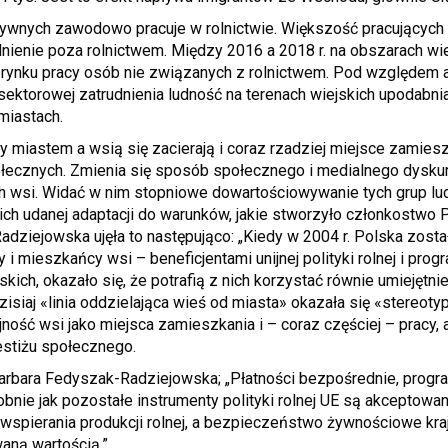
tywnych zawodowo pracuje w rolnictwie. Większość pracującyc
dnienie poza rolnictwem. Między 2016 a 2018 r. na obszarach wie
a rynku pracy osób nie związanych z rolnictwem. Pod względem
 sektorowej zatrudnienia ludność na terenach wiejskich upodabni
miastach.
 miastem a wsią się zacierają i coraz rzadziej miejsce zamies
łecznych. Zmienia się sposób społecznego i medialnego dyskur
h wsi. Widać w nim stopniowe dowartościowywanie tych grup lud
h udanej adaptacji do warunków, jakie stworzyło członkostwo P
dziejowska ujęła to następująco: „Kiedy w 2004 r. Polska zosta
cy i mieszkańcy wsi – beneficjentami unijnej polityki rolnej i pr
ich, okazało się, że potrafią z nich korzystać równie umiejętnie i
 Dzisiaj «linia oddzielająca wieś od miasta» okazała się «stereot
jność wsi jako miejsca zamieszkania i – coraz częściej – pracy, 
restiżu społecznego.
Barbara Fedyszak-Radziejowska; „Płatności bezpośrednie, prog
obnie jak pozostałe instrumenty polityki rolnej UE są akcepto
wspierania produkcji rolnej, a bezpieczeństwo żywnościowe kraj
aną wartością.”