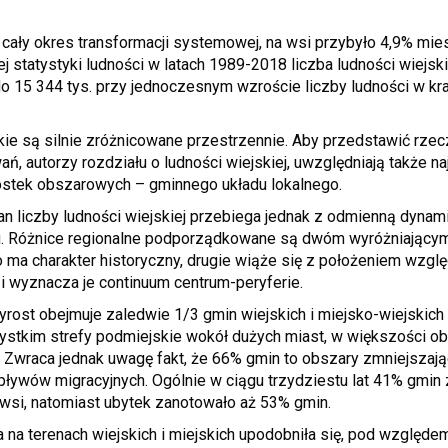
 cały okres transformacji systemowej, na wsi przybyło 4,9% mi
j statystyki ludności w latach 1989-2018 liczba ludności wiejsk
do 15 344 tys. przy jednoczesnym wzroście liczby ludności w kra
kie są silnie zróżnicowane przestrzennie. Aby przedstawić rze
ań, autorzy rozdziału o ludności wiejskiej, uwzględniają także n
nostek obszarowych – gminnego układu lokalnego.
an liczby ludności wiejskiej przebiega jednak z odmienną dyna
ju. Różnice regionalne podporządkowane są dwóm wyróżniającym 
o ma charakter historyczny, drugie wiąże się z położeniem wzg
i wyznacza je continuum centrum-peryferie.
yrost obejmuje zaledwie 1/3 gmin wiejskich i miejsko-wiejskich
ystkim strefy podmiejskie wokół dużych miast, w większości ob
 Zwraca jednak uwagę fakt, że 66% gmin to obszary zmniejszają
ływów migracyjnych. Ogólnie w ciągu trzydziestu lat 41% gmin 
si, natomiast ubytek zanotowało aż 53% gmin.
 na terenach wiejskich i miejskich upodobniła się, pod wzglę