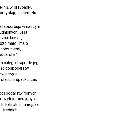
ej niż w przypadku
rzystają z internetu
dal absorbuje w naszym
udnionych. Jest
 znajduje się
rdzo małe i małe
soby ziemi,
podarstw.”
 całego kraju, ale jego
zęść gospodarstw
 zwierzęcej
m stadium upadku, zaś
 gospodarstw rolnych
, czyli pobierających
kilkakrotnie mniejsza.
i średnich