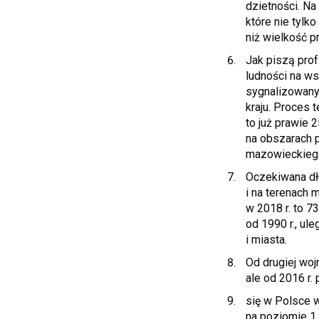
dzietności. Na
które nie tylk
niż wielkość p
Jak piszą prof
ludności na ws
sygnalizowany 
kraju. Proces 
to już prawie 
na obszarach 
mazowieckiego
Oczekiwana dłu
i na terenach 
w 2018 r. to 73
od 1990 r., ul
i miasta.
Od drugiej woj
ale od 2016 r.
się w Polsce w
na poziomie 1,