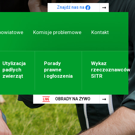
Znajdź nas na
powiatowe
Komisje problemowe
Kontakt
Utylizacja
Porady
Wykaz
padłych
prawne
rzeczoznawców
zwierząt
i ogłoszenia
SITR
OBRADY NA ŻYWO