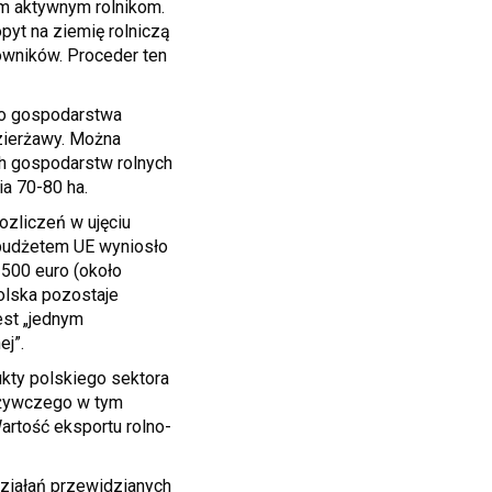
m aktywnym rolnikom.
pyt na ziemię rolniczą
owników. Proceder ten
 to gospodarstwa
zierżawy. Można
h gospodarstw rolnych
ia 70-80 ha.
ozliczeń w ujęciu
budżetem UE wyniosło
 500 euro (około
olska pozostaje
est „jednym
ej”.
ukty polskiego sektora
ożywczego w tym
artość eksportu rolno-
działań przewidzianych