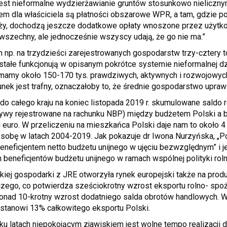
est nieformalne wydzierżawianie gruntów stosunkowo nieliczny
 dla właściciela są płatności obszarowe WPR, a tam, gdzie po
uży, dochodzą jeszcze dodatkowe opłaty wnoszone przez użytk
wszechny, ale jednocześnie wszyscy udają, że go nie ma.”
 np. na trzydzieści zarejestrowanych gospodarstw trzy-cztery
stałe funkcjonują w opisanym pokrótce systemie nieformalnej d
mamy około 150-170 tys. prawdziwych, aktywnych i rozwojowyc
unek jest trafny, oznaczałoby to, że średnie gospodarstwo upraw
do całego kraju na koniec listopada 2019 r. skumulowane saldo r
wy rejestrowane na rachunku NBP) między budżetem Polski a 
euro. W przeliczeniu na mieszkańca Polski daje nam to około 4
osobę w latach 2004-2019. Jak pokazuje dr Iwona Nurzyńska, „P
neficjentem netto budżetu unijnego w ujęciu bezwzględnym” i j
 beneficjentów budżetu unijnego w ramach wspólnej polityki roln
skiej gospodarki z JRE otworzyła rynek europejski także na prod
zego, co potwierdza sześciokrotny wzrost eksportu rolno- sp
ponad 10-krotny wzrost dodatniego salda obrotów handlowych. W
tanowi 13% całkowitego eksportu Polski.
lku latach niepokojącym zjawiskiem jest wolne tempo realizacji 