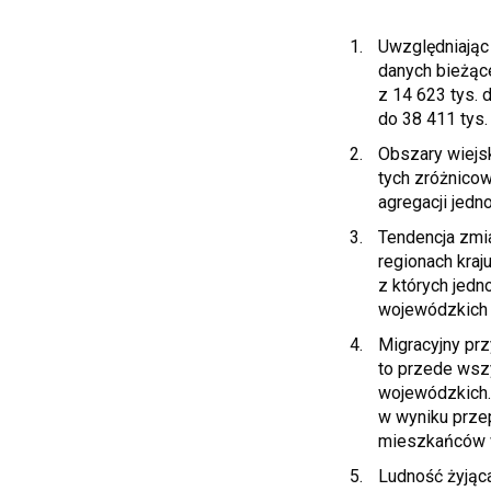
Uwzględniając
danych bieżące
z 14 623 tys. 
do 38 411 tys.
Obszary wiejs
tych zróżnicow
agregacji jed
Tendencja zmi
regionach kra
z których jedn
wojewódzkich 
Migracyjny prz
to przede wsz
wojewódzkich.
w wyniku przep
mieszkańców w
Ludność żyjąca