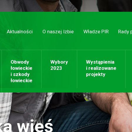
Aktualności
O naszej Izbie
Władze PIR
Rady 
Obwody
Wybory
Wystąpienia
łowieckie
2023
i realizowane
i szkody
projekty
łowieckie
ka wieś