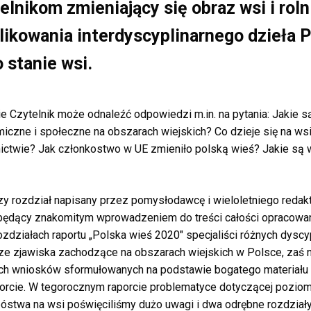
elnikom zmieniający się obraz wsi i roln
blikowania interdyscyplinarnego dzieła 
 stanie wsi.
 Czytelnik może odnaleźć odpowiedzi m.in. na pytania: Jakie s
czne i społeczne na obszarach wiejskich? Co dzieje się na wsi 
nictwie? Jak członkostwo w UE zmieniło polską wieś? Jakie są 
zy rozdział napisany przez pomysłodawcę i wieloletniego redakt
 będący znakomitym wprowadzeniem do treści całości opracowani
ozdziałach raportu „Polska wieś 2020″ specjaliści różnych dyscy
ze zjawiska zachodzące na obszarach wiejskich w Polsce, zaś ni
ch wniosków sformułowanych na podstawie bogatego materiału 
rcie. W tegorocznym raporcie problematyce dotyczącej poziomu
óstwa na wsi poświęciliśmy dużo uwagi i dwa odrębne rozdziały