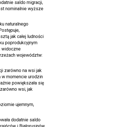
datnie saldo migracji,
 jest nominalnie wyższe
ku naturalnego
 Postępuje,
sztą jak całej ludności
ieku poprodukcyjnym
ej widoczne
obrzeżach województw:
ji zarówno na wsi jak
ia w momencie urodzin
yraźnie powiększała się
 zarówno wsi, jak
poziomie ujemnym,
towała dodatnie saldo
raińców i Białorusinów