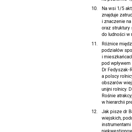
Na wsi 1/5 ak
znajduje zatru
i znaczenie n
oraz struktury
do ludności w 
Różnice między
podziałów spo
i mieszkańcac
pod wpływem ic
Dr Fedyszak-Ra
a polscy rolni
obszarów wiejsk
unijni rolnicy.
Rośnie atrakcy
w hierarchii p
Jak pisze dr 
wiejskich, pod
instrumentami 
niekwestionow