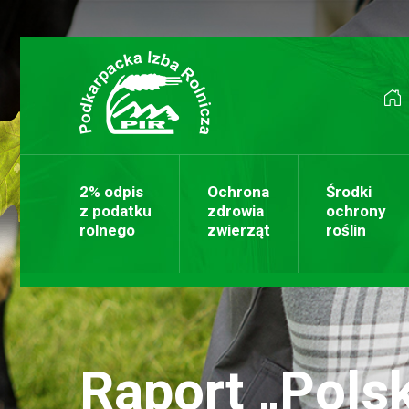
Przejdź do treści
2% odpis
Ochrona
Środki
z podatku
zdrowia
ochrony
rolnego
zwierząt
roślin
Raport „Pols