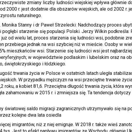
 rzeczywiste zmiany liczby ludności wiejskiej wpływa głównie do
o od 2000 r. jest dodatnie dla obszarów wiejskich, ale od 2002 r.
rzyrostu naturalnego.
. Monika Stanny i dr Paweł Strzelecki: Nadchodzący proces ubyt
i pogłębi starzenie się populacji Polski. Jerzy Wilkin podkreśla:
już od wielu lat, proces starzenia się ludności wsi, podobnie zre
ten przebiega jednak na wsi szybciej niż w mieście. Osoby w w
25% mieszkańców wsi. Starzenie się ludności wsi jest najbardzi
peryferyjnych; w województwie podlaskim i lubelskim oraz na 
, świętokrzyskiego i łódzkiego.
gość trwania życia w Polsce w ostatnich latach uległa stabilizac
miejskich. W przypadku mężczyzn na wsi przeciętne trwanie życ
,2 roku, a kobiet 81,6. Przeciętna długość trwania życia, która w
egła zahamowaniu w 2015 r. i zmniejsza się. Ta tendencja dotyczy
ny światowej saldo migracji zagranicznych utrzymywało się na 
 przez kolejne dwa lata osiedla
ięcej imigrantów, niż z niej emigruje. W 2018 r. także wieś zano
4 tys. Jest to efekt napływu imigrantów ze Wschodu, głównie Uk