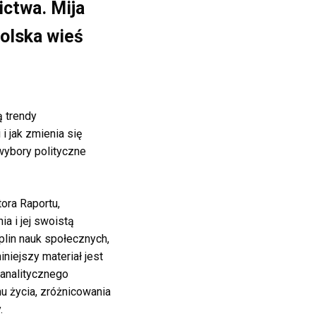
ictwa. Mija
Polska wieś
ą trendy
i jak zmienia się
wybory polityczne
ora Raportu,
a i jej swoistą
plin nauk społecznych,
niejszy materiał jest
analitycznego
 życia, zróżnicowania
.