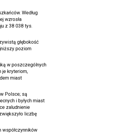
eszkańców. Według
iej wzrosła
ju z 38 038 tys.
czywistą głębokość
ajniższy poziom
miką w poszczególnych
je kryteriom,
lędem miast
 w Polsce; są
ecnych i byłych miast
ce zaludnienie
zwiększyło liczbę
dem współczynników