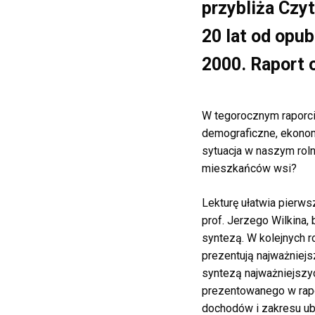
przybliża Czyt
20 lat od opu
2000. Raport o
W tegorocznym raporcie
demograficzne, ekonomi
sytuacja w naszym rol
mieszkańców wsi?
Lekturę ułatwia pierws
prof. Jerzego Wilkina,
syntezą. W kolejnych r
prezentują najważniejs
syntezą najważniejszy
prezentowanego w rapo
dochodów i zakresu ub