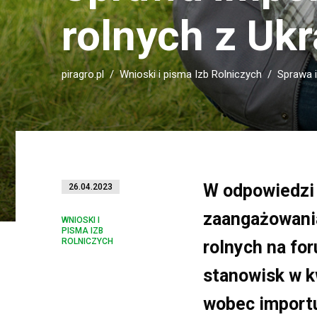
rolnych z Ukr
piragro.pl
Wnioski i pisma Izb Rolniczych
Sprawa i
W odpowiedzi 
26.04.2023
zaangażowania
WNIOSKI I
PISMA IZB
ROLNICZYCH
rolnych na fo
stanowisk w k
wobec importu