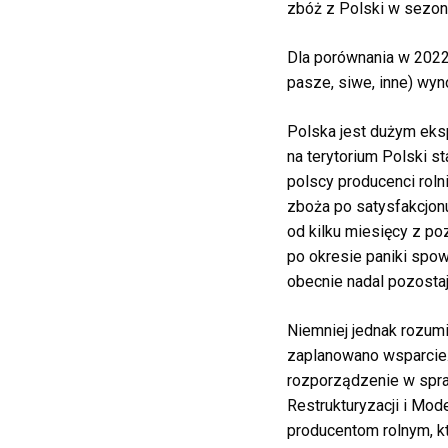
zbóż
z Polski w sezon
Dla porównania w 2022
pasze, siwe, inne) wyno
Polska jest
dużym
eks
na
terytorium
Polski
st
polscy producenci rolni
zboża
po
satysfakcjon
od kilku
miesięcy
z po
po okresie paniki spo
obecnie nadal
pozosta
Niemniej jednak
rozumi
zaplanowano wsparcie
rozporządzenie
w spr
Restrukturyzacji i Mod
producentom rolnym,
k