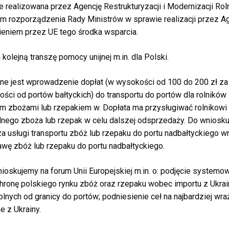
e
realizowana przez
Agencję
Restrukturyzacji
i Modernizacji Rol
em
rozporządzenia
Rady
Ministrów w sprawie realizacji przez
Ag
ieniem przez
UE tego
środka
wsparcia.
a
kolejną
transzę
pomocy unijnej m.in. dla Polski.
ne jest wprowadzenie
dopłat
(w
wysokości
od 100 do 200
zł
za
ości
od portów
bałtyckich
) do transportu do
portów dla rolników
em
zbożami
lub rzepakiem w.
Dopłata
ma
przysługiwać
rolnikowi
lnego
zboża
lub rzepak w celu dalszej
odsprzedaży.
Do wniosk
za
usługi
transportu
zbóż
lub rzepaku do portu
nadbałtyckiego
w
awę
zbóż
lub rzepaku do portu
nadbałtyckiego
.
nioskujemy
na
forum
Unii
Europejskiej
m.in.
o:
podjęcie
systemo
hronę
polskiego rynku
zbóż
oraz rzepaku
wobec importu z Ukrai
olnych od granicy do
portów; podniesienie
ceł
na najbardziej
wra
ne
z Ukrainy.