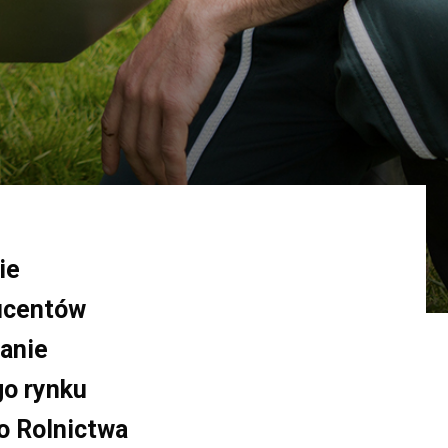
ie
ducentów
wanie
go rynku
o Rolnictwa