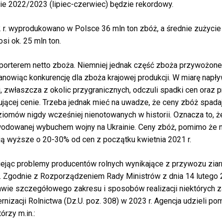
ie 2022/2023 (lipiec-czerwiec)
będzie
rekordowy.
 r. wyprodukowano w Polsce 36 mln ton
zbóż,
a
średnie
zużyci
si ok. 25 mln ton.
porterem netto
zboża.
Niemniej jednak
część
zboża
przywożon
anowiąc
konkurencję
dla
zboża
krajowej
produkcji. W
miarę
napł
,
zwłaszcza
z
okolic
przygranicznych,
odczuli
spadki
cen
oraz
p
ującej
cenie. Trzeba jednak
mieć
na uwadze,
że
ceny
zbóż
spada
ziomów nigdy
wcześniej
nienotowanych w historii. Oznacza
to,
ż
wodowanej wybuchem wojny na Ukrainie.
Ceny
zbóż,
pomimo
że
ją
wyższe
o 20-30% od
cen z
początku
kwietnia 2021 r.
ejąc
problemy producentów rolnych
wynikające
z przywozu
ziar
. Zgodnie z
Rozporządzeniem
Rady Ministrów z
dnia 14 lutego 
awie
szczegółowego
zakresu i
sposobów realizacji niektórych
z
ernizacji Rolnictwa
(Dz.U. poz. 308) w 2023 r. Agencja udzieli p
tórzy m.in.: