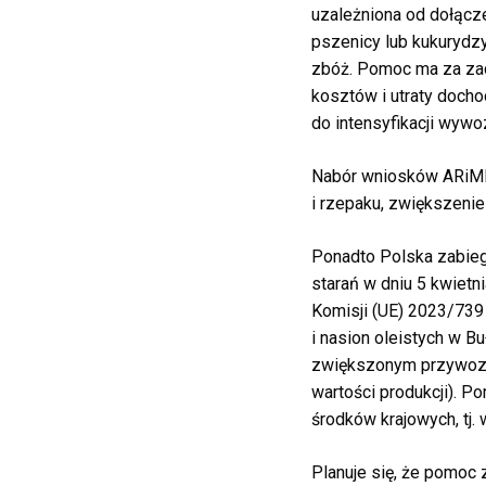
uzależniona
od
dołącz
pszenicy lub kukuryd
zbóż.
Pomoc ma za za
kosztów i
utraty doc
do intensyfikacji wywo
Nabór wniosków ARiM
i rzepaku,
zwiększenie
Ponadto Polska
zabie
starań
w dniu 5 kwietni
Komisji (UE) 2023/739
i nasion oleistych w
Buł
zwiększonym
przywo
wartości
produkcji). P
środków
krajowych, tj.
Planuje
się,
że
pomoc 