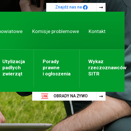
Znajdź nas na
powiatowe
Komisje problemowe
Kontakt
Utylizacja
Porady
Wykaz
padłych
prawne
rzeczoznawców
zwierząt
i ogłoszenia
SITR
OBRADY NA ŻYWO