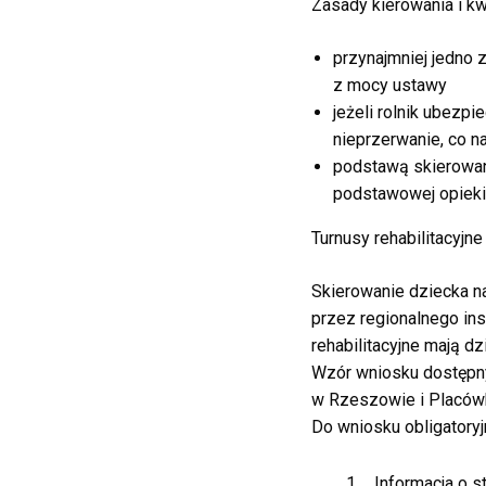
Zasady kierowania i kwa
przynajmniej jedno
z mocy ustawy
jeżeli rolnik ubezp
nieprzerwanie, co na
podstawą skierowani
podstawowej opieki 
Turnusy rehabilitacyjn
Skierowanie dziecka na
przez regionalnego in
rehabilitacyjne mają d
Wzór wniosku dostępny
w Rzeszowie i Placów
Do wniosku obligatoryj
Informacja o s