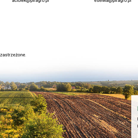
aciolek@piragro.pl
eselwa@piragro.pl
 zastrzeżone.