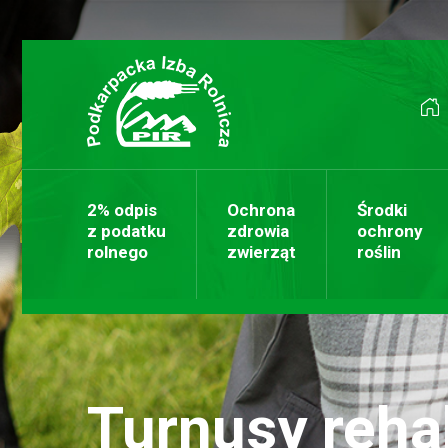
Przejdź do treści
2% odpis
Ochrona
Środki
z podatku
zdrowia
ochrony
rolnego
zwierząt
roślin
Turnusy rehab