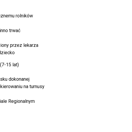
cznemu rolników
inno trwać
iony przez lekarza
dziecko
7-15 lat)
iosku dokonanej
kierowaniu na turnusy
iale Regionalnym