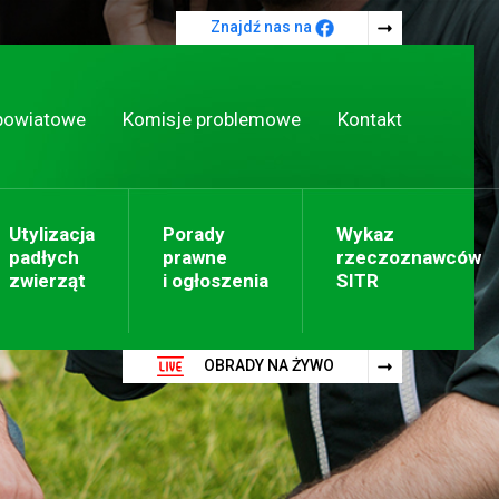
Znajdź nas na
powiatowe
Komisje problemowe
Kontakt
Utylizacja
Porady
Wykaz
padłych
prawne
rzeczoznawców
zwierząt
i ogłoszenia
SITR
OBRADY NA ŻYWO