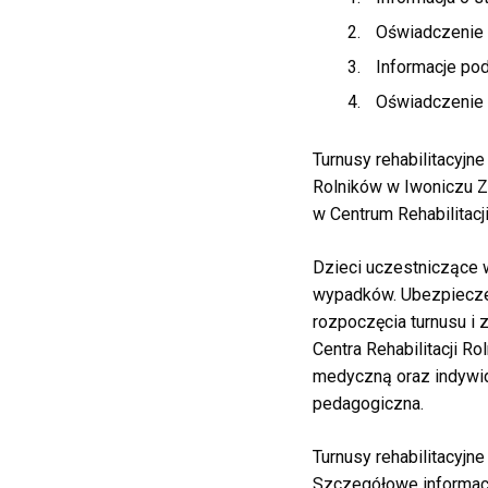
Oświadczenie 
Informacje po
Oświadczenie
Turnusy rehabilitacyjn
Rolników w Iwoniczu Zd
w Centrum Rehabilitacj
Dzieci uczestniczące 
wypadków. Ubezpieczen
rozpoczęcia turnusu i 
Centra Rehabilitacji 
medyczną oraz indywid
pedagogiczna.
Turnusy rehabilitacyjne
Szczegółowe informacje