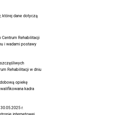
 której dane dotyczą
 Centrum Rehabilitacji
chu i wadami postawy
eszczęśliwych
m Rehabilitacji w dniu
łodobową opiekę
kwalifikowana kadra
30.05.2025 r.
tronie internetowej