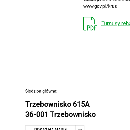
www.gov.pl/krus
Turnusy reha
Siedziba główna:
Trzebownisko 615A
36-001 Trzebownisko
POKAŻ NA MAPIE