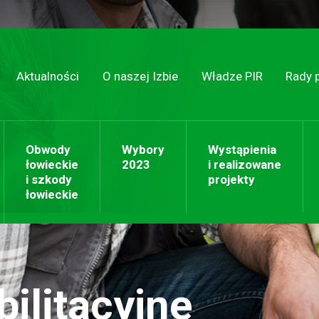
Aktualności
O naszej Izbie
Władze PIR
Rady 
Obwody
Wybory
Wystąpienia
łowieckie
2023
i realizowane
i szkody
projekty
łowieckie
ilitacyjne