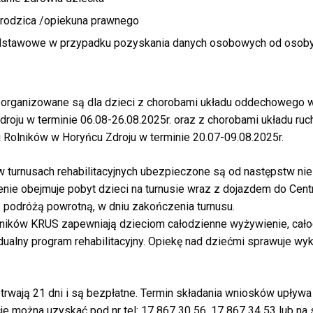
rodzica /opiekuna prawnego
dstawowe w przypadku pozyskania danych osobowych od osoby,
e organizowane są dla dzieci z chorobami układu oddechowego w
roju w terminie 06.08-26.08.2025r. oraz z chorobami układu ru
i Rolników w Horyńcu Zdroju w terminie 20.07-09.08.2025r.
w turnusach rehabilitacyjnych ubezpieczone są od następstw ni
ie obejmuje pobyt dzieci na turnusie wraz z dojazdem do Centru
z podróżą powrotną, w dniu zakończenia turnusu.
Rolników KRUS zapewniają dzieciom całodzienne wyżywienie, ca
ualny program rehabilitacyjny. Opiekę nad dziećmi sprawuje wy
 trwają 21 dni i są bezpłatne. Termin składania wniosków upływa 
 można uzyskać pod nr tel: 17 867 30 56, 17 867 34 53 lub na s