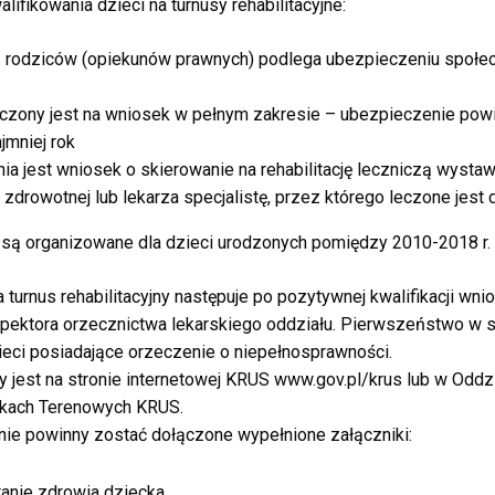
lifikowania dzieci na turnusy rehabilitacyjne:
 z rodziców (opiekunów prawnych) podlega ubezpieczeniu społe
ieczony jest na wniosek w pełnym zakresie – ubezpieczenie pow
jmniej rok
a jest wniosek o skierowanie na rehabilitację leczniczą wystaw
zdrowotnej lub lekarza specjalistę, przez którego leczone jest 
e są organizowane dla dzieci urodzonych pomiędzy 2010-2018 r. (
 turnus rehabilitacyjny następuje po pozytywnej kwalifikacji wn
spektora orzecznictwa lekarskiego oddziału. Pierwszeństwo w s
zieci posiadające orzeczenie o niepełnosprawności.
 jest na stronie internetowej KRUS www.gov.pl/krus lub w Oddz
kach Terenowych KRUS.
nie powinny zostać dołączone wypełnione załączniki:
tanie zdrowia dziecka