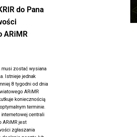
 KRIR do Pana
wości
do ARiMR
 musi zostać wysiana
. Istnieje jednak
niej 8 tygodni od dnia
Powiatowego ARiMR
kutkuje koniecznością
 optymalnym terminie.
nternetowej centrali
o ARiMR jest
wości zgłaszania