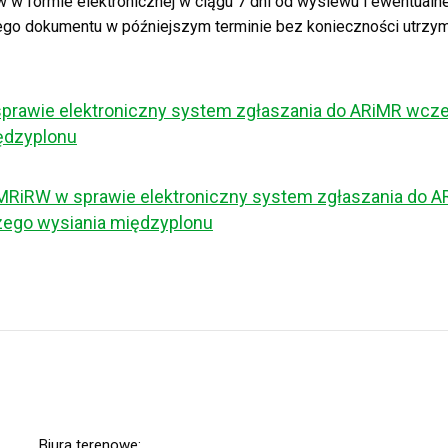
w formie elektronicznej w ciągu 7 dni od wysiewu i ewentualne
go dokumentu w późniejszym terminie bez konieczności utrzym
prawie elektroniczny system zgłaszania do ARiMR wcz
ędzyplonu
RiRW w sprawie elektroniczny system zgłaszania do A
ego wysiania międzyplonu
Biura terenowe: