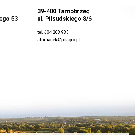
39-400 Tarnobrzeg
ego 53
ul. Piłsudskiego 8/6
tel.
604 263 935
atomanek@piragro.pl