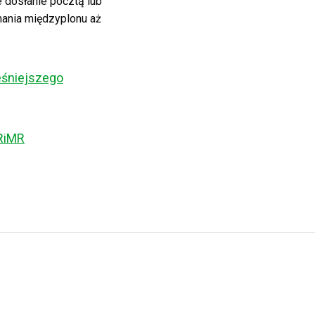
 dosłanie pocztą lub
ania międzyplonu aż
eśniejszego
RiMR