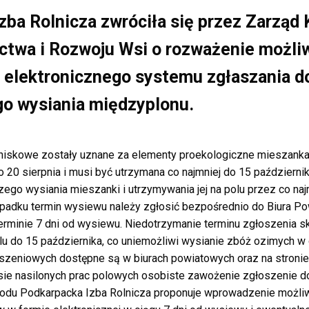
zba Rolnicza zwróciła się przez Zarząd
ictwa i Rozwoju Wsi o rozważenie możli
 elektronicznego systemu zgłaszania 
o wysiania międzyplonu.
niskowe zostały uznane za elementy proekologiczne mieszanka
o 20 sierpnia i musi być utrzymana co najmniej do 15 października
go wysiania mieszanki i utrzymywania jej na polu przez co najm
padku termin wysiewu należy zgłosić bezpośrednio do Biura 
erminie 7 dni od wysiewu. Niedotrzymanie terminu zgłoszenia s
olu do 15 października, co uniemożliwi wysianie zbóż ozimych w
szeniowych dostępne są w biurach powiatowych oraz na stronie i
ie nasilonych prac polowych osobiste zawożenie zgłoszenie d
wodu Podkarpacka Izba Rolnicza proponuje wprowadzenie możli