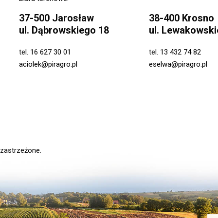
37-500 Jarosław
38-400 Krosno
ul. Dąbrowskiego 18
ul. Lewakowski
tel.
16 627 30 01
tel.
13 432 74 82
aciolek@piragro.pl
eselwa@piragro.pl
 zastrzeżone.