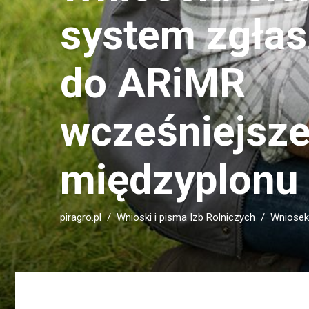
system zgłas
do ARiMR
wcześniejsze
międzyplonu
piragro.pl
Wnioski i pisma Izb Rolniczych
Wniosek