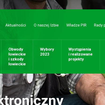
Aktualności
O naszej Izbie
Władze PIR
Rady 
Obwody
Wybory
Wystąpienia
łowieckie
2023
i realizowane
i szkody
projekty
łowieckie
ktroniczny