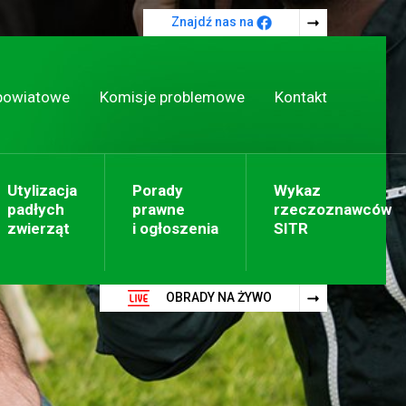
Znajdź nas na
powiatowe
Komisje problemowe
Kontakt
Utylizacja
Porady
Wykaz
padłych
prawne
rzeczoznawców
zwierząt
i ogłoszenia
SITR
OBRADY NA ŻYWO