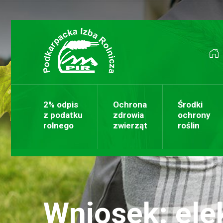
Przejdź do treści
2% odpis
Ochrona
Środki
z podatku
zdrowia
ochrony
rolnego
zwierząt
roślin
Wniosek: ele