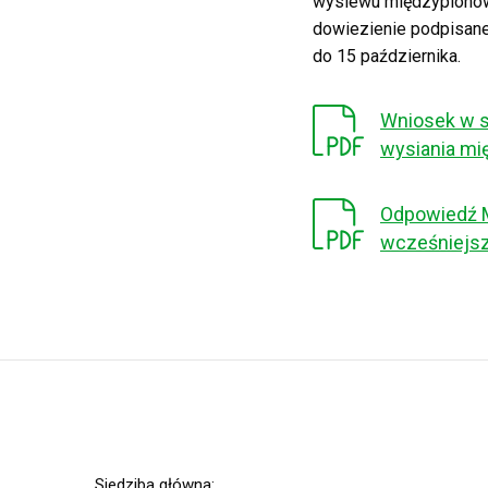
wysiewu międzyplonów 
dowiezienie podpisane
do 15 października.
Wniosek w s
wysiania mi
Odpowiedź M
wcześniejsz
Siedziba główna: