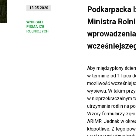
Podkarpacka I
13.05.2020
Ministra Roln
WNIOSKI I
PISMA IZB
ROLNICZYCH
wprowadzenia
wcześniejszeg
Aby międzyplony ścier
w terminie od 1 lipca d
możliwość wcześniejsze
wysiewu. W takim przy
w nieprzekraczalnym t
utrzymania roślin na p
Wzory formularzy zgło
ARiMR. Jednak w okres
kłopotliwe. Z tego po