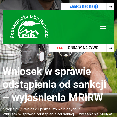
Przejdź do treści
Znajdź nas na
OBRADY NA ŻYWO
Wniosek w sprawie
odstąpienia od sankcji
– wyjaśnienia MRiRW
piragro.pl
Wnioski i pisma Izb Rolniczych
Wniosek w sprawie odstąpienia od sankcji – wyjaśnienia MRiRW