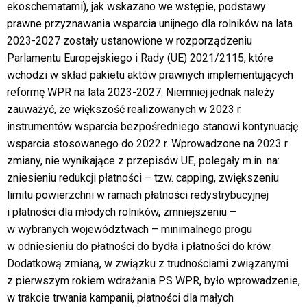
ekoschematami), jak wskazano we wstępie, podstawy
prawne przyznawania wsparcia unijnego dla rolników na lata
2023-2027 zostały ustanowione w rozporządzeniu
Parlamentu Europejskiego i Rady (UE) 2021/2115, które
wchodzi w skład pakietu aktów prawnych implementujących
reformę WPR na lata 2023-2027. Niemniej jednak należy
zauważyć, że większość realizowanych w 2023 r.
instrumentów wsparcia bezpośredniego stanowi kontynuację
wsparcia stosowanego do 2022 r. Wprowadzone na 2023 r.
zmiany, nie wynikające z przepisów UE, polegały m.in. na:
zniesieniu redukcji płatności – tzw. capping, zwiększeniu
limitu powierzchni w ramach płatności redystrybucyjnej
i płatności dla młodych rolników, zmniejszeniu –
w wybranych województwach – minimalnego progu
w odniesieniu do płatności do bydła i płatności do krów.
Dodatkową zmianą, w związku z trudnościami związanymi
z pierwszym rokiem wdrażania PS WPR, było wprowadzenie,
w trakcie trwania kampanii, płatności dla małych