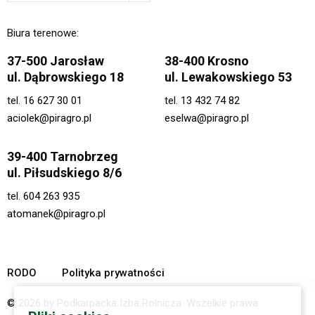
Biura terenowe:
37-500 Jarosław
38-400 Krosno
ul. Dąbrowskiego 18
ul. Lewakowskiego 53
tel.
16 627 30 01
tel.
13 432 74 82
aciolek@piragro.pl
eselwa@piragro.pl
39-400 Tarnobrzeg
ul. Piłsudskiego 8/6
tel.
604 263 935
atomanek@piragro.pl
RODO
Polityka prywatności
© 2026 by Podkarpacka Izba Rolnicza. Wszelkie prawa