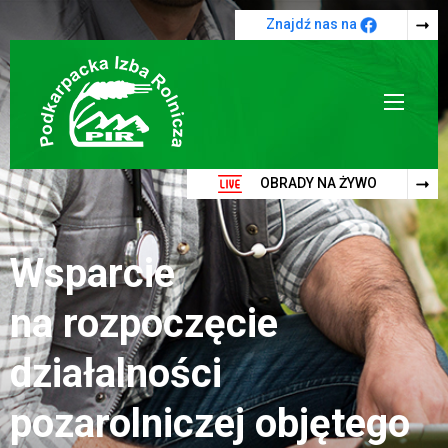
Przejdź do treści
Znajdź nas na
OBRADY NA ŻYWO
Wsparcie
na rozpoczęcie
działalności
pozarolniczej objętego