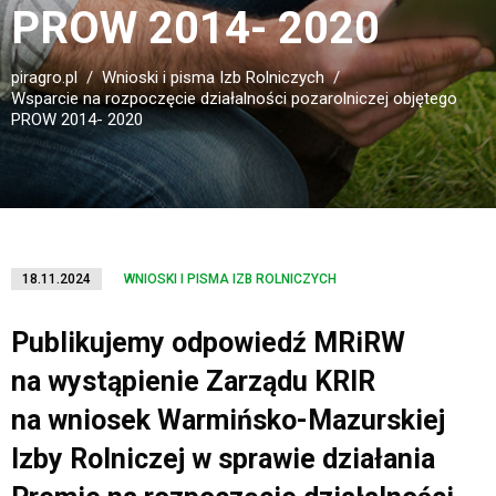
PROW 2014- 2020
piragro.pl
Wnioski i pisma Izb Rolniczych
Wsparcie na rozpoczęcie działalności pozarolniczej objętego
PROW 2014- 2020
18.11.2024
WNIOSKI I PISMA IZB ROLNICZYCH
Publikujemy odpowiedź MRiRW
na wystąpienie Zarządu KRIR
na wniosek Warmińsko-Mazurskiej
Izby Rolniczej w sprawie działania