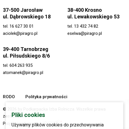
37-500 Jarosław
38-400 Krosno
ul. Dąbrowskiego 18
ul. Lewakowskiego 53
tel.
16 627 30 01
tel.
13 432 74 82
aciolek@piragro.pl
eselwa@piragro.pl
39-400 Tarnobrzeg
ul. Piłsudskiego 8/6
tel.
604 263 935
atomanek@piragro.pl
RODO
Polityka prywatności
© 2026 by Podkarpacka Izba Rolnicza. Wszelkie prawa
Pliki cookies
zastrzeżone.
Projekt i wykonanie:
Używamy plików cookies do przechowywania