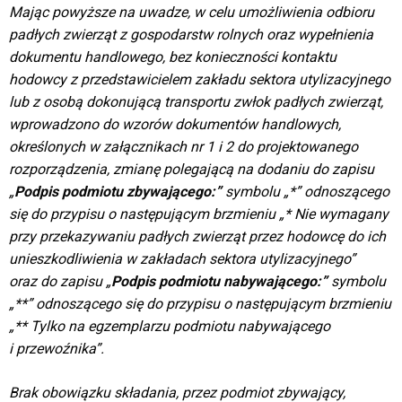
Mając powyższe na uwadze, w celu umożliwienia odbioru
padłych zwierząt z gospodarstw rolnych oraz wypełnienia
dokumentu handlowego, bez konieczności kontaktu
hodowcy z przedstawicielem zakładu sektora utylizacyjnego
lub z osobą dokonującą transportu zwłok padłych zwierząt,
wprowadzono do wzorów dokumentów handlowych,
określonych w załącznikach nr 1 i 2 do projektowanego
rozporządzenia, zmianę polegającą na dodaniu do zapisu
„
Podpis podmiotu
zbywającego:”
symbolu „*”
odnoszącego
się
do przypisu o
następującym
brzmieniu
„* Nie wymagany
przy przekazywaniu padłych zwierząt przez hodowcę do ich
unieszkodliwienia w zakładach sektora utylizacyjnego”
oraz do zapisu „
Podpis podmiotu
nabywającego:”
symbolu
„**” odnoszącego się do przypisu o następującym brzmieniu
„** Tylko na egzemplarzu podmiotu nabywającego
i przewoźnika”.
Brak obowiązku składania, przez podmiot zbywający,