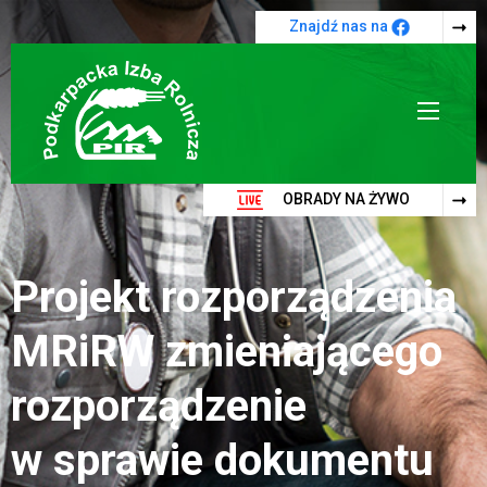
Przejdź do treści
Znajdź nas na
OBRADY NA ŻYWO
Projekt rozporządzenia
MRiRW zmieniającego
rozporządzenie
w sprawie dokumentu