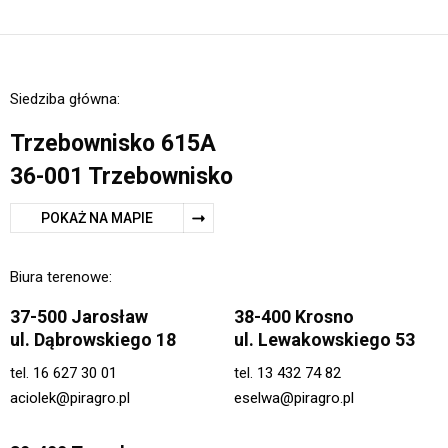
Siedziba główna:
Trzebownisko 615A
36-001 Trzebownisko
POKAŻ NA MAPIE
Biura terenowe:
37-500 Jarosław
38-400 Krosno
ul. Dąbrowskiego 18
ul. Lewakowskiego 53
tel.
16 627 30 01
tel.
13 432 74 82
aciolek@piragro.pl
eselwa@piragro.pl