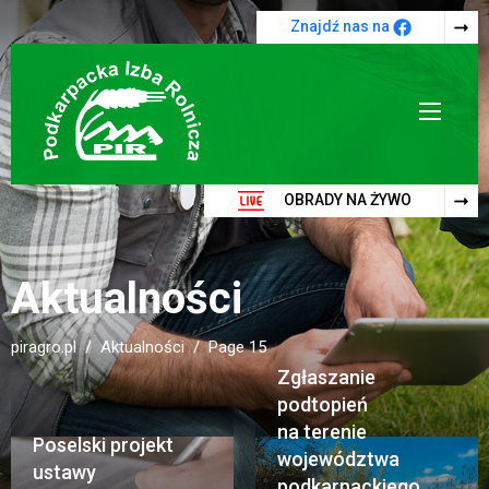
Przejdź do treści
Znajdź nas na
OBRADY NA ŻYWO
Aktualności
piragro.pl
Aktualności
Page 15
Zgłaszanie
podtopień
na terenie
Poselski projekt
województwa
ustawy
podkarpackiego