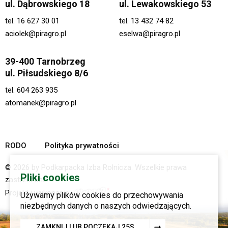
ul. Dąbrowskiego 18
ul. Lewakowskiego 53
tel.
16 627 30 01
tel.
13 432 74 82
aciolek@piragro.pl
eselwa@piragro.pl
39-400 Tarnobrzeg
ul. Piłsudskiego 8/6
tel.
604 263 935
atomanek@piragro.pl
RODO
Polityka prywatności
© 2026 by Podkarpacka Izba Rolnicza. Wszelkie prawa
Pliki cookies
zastrzeżone.
Projekt i wykonanie:
Używamy plików cookies do przechowywania
niezbędnych danych o naszych odwiedzających.
ZAMKNIJ LUB POCZEKAJ
23
S