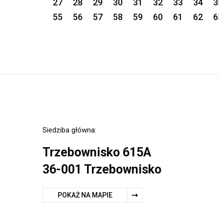
27
28
29
30
31
32
33
34
3
55
56
57
58
59
60
61
62
6
Siedziba główna:
Trzebownisko 615A
36-001 Trzebownisko
POKAŻ NA MAPIE