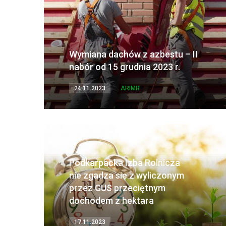
Wymiana dachów z azbestu – II
nabór od 15 grudnia 2023 r.
24.11.2023
ARIMR
Podkarpacka Izba Rolnicza
nie zgadza się z wyliczonym
przez GUS przeciętnym
dochodem z hektara
17.11.2023