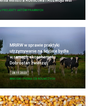
enia Ministra Rolnictwa i Rozwoju Wsi
UJ PROJEKTY AKTÓW PRAWNYCH
MRiRW w sprawie praktyki
utrzymywanie na ściółce bydła
w ramach ekoschematu
Dobrostan zwierząt
28.11.2023
WNIOSKI I PISMA IZB ROLNICZYCH