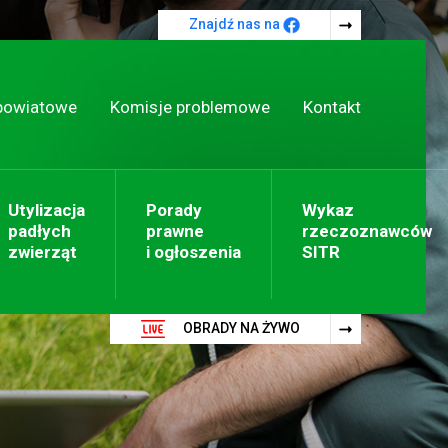
Znajdź nas na
powiatowe
Komisje problemowe
Kontakt
Utylizacja
Porady
Wykaz
padłych
prawne
rzeczoznawców
zwierząt
i ogłoszenia
SITR
OBRADY NA ŻYWO