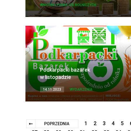
WNIOSKI I PISMA IZB ROLNICZYCH
Podkarpacki bazarek
w listopadzie
14.11.2023
WYDARZENIA
1
2
3
4
5
POPRZEDNIA