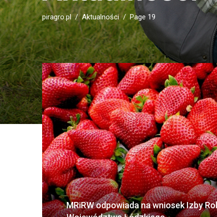
piragro.pl
Aktualności
Page 19
MRiRW odpowiada na wniosek Izby Rol