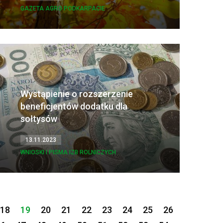
GAZETA AGRO PODKARPACIE
Wystąpienie o rozszerzenie
beneficjentów dodatku dla
sołtysów
13.11.2023
WNIOSKI I PISMA IZB ROLNICZYCH
18
Jesteś na stronie
19
20
21
22
23
24
25
26