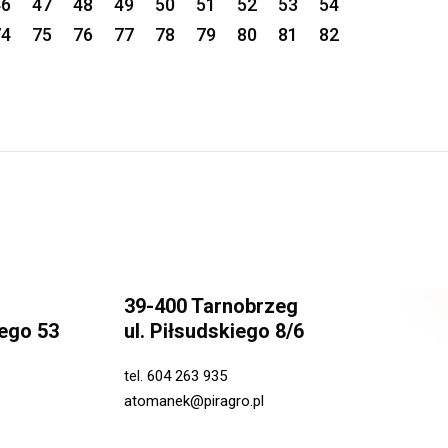
46
47
48
49
50
51
52
53
54
74
75
76
77
78
79
80
81
82
39-400 Tarnobrzeg
ego 53
ul. Piłsudskiego 8/6
tel.
604 263 935
atomanek@piragro.pl