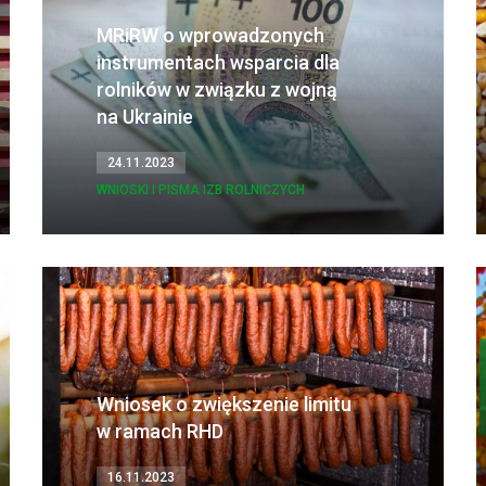
MRiRW o wprowadzonych
instrumentach wsparcia dla
rolników w związku z wojną
na Ukrainie
24.11.2023
WNIOSKI I PISMA IZB ROLNICZYCH
Wniosek o zwiększenie limitu
w ramach RHD
16.11.2023