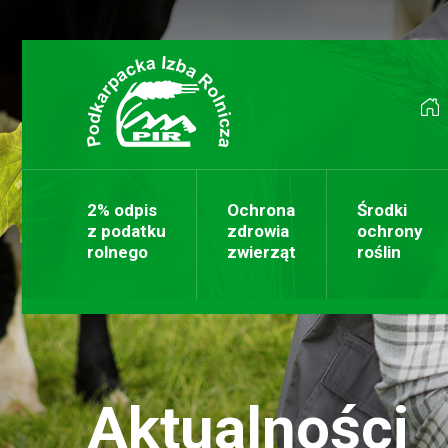
Przejdź do treści
2% odpis
Ochrona
Środki
z podatku
zdrowia
ochrony
rolnego
zwierząt
roślin
Aktualności