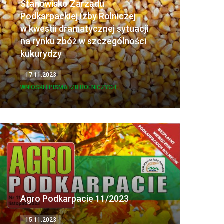
Stanowisko Zarządu
Podkarpackiej Izby Rolniczej
w kwestii dramatycznej sytuacji
na rynku zbóż w szczególności
kukurydzy
17.11.2023
WNIOSKI I PISMA IZB ROLNICZYCH
Agro Podkarpacie 11/2023
15.11.2023