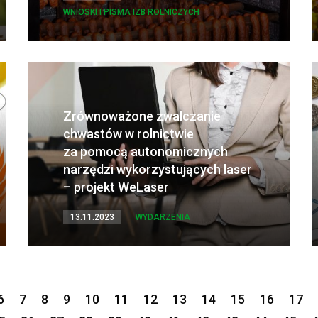
WNIOSKI I PISMA IZB ROLNICZYCH
Zrównoważone zwalczanie
chwastów w rolnictwie
za pomocą autonomicznych
narzędzi wykorzystujących laser
– projekt WeLaser
13.11.2023
WYDARZENIA
6
7
8
9
10
11
12
13
14
15
16
17