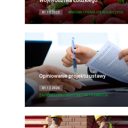
Województwa Łódzkiego.
01.12.2023
WNIOSKI I PISMA IZB ROLNICZYCH
Opiniowanie projektu ustawy
01.12.2023
ZAOPINIUJ PROJEKTY AKTÓW PRAWNYCH