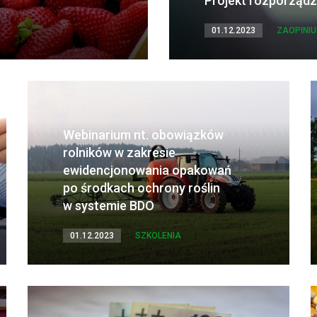
Projekt rozporządz
01.12.2023
ZAOPINI
Webinarium nt. obowiązków
rolników w zakresie
ewidencjonowania opakowań
po środkach ochrony roślin
w systemie BDO
01.12.2023
SZKOLENIA