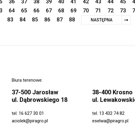
5
36
37
38
39
40
41
42
43
44
45
3
64
65
66
67
68
69
70
71
72
73
83
84
85
86
87
88
NASTĘPNA
Biura terenowe:
37-500 Jarosław
38-400 Krosno
ul. Dąbrowskiego 18
ul. Lewakowski
tel.
16 627 30 01
tel.
13 432 74 82
aciolek@piragro.pl
eselwa@piragro.pl