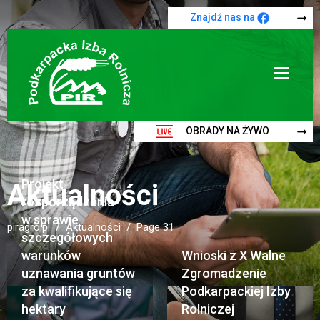
Przejdź do treści
Znajdź nas na
OBRADY NA ŻYWO
Projekt
Aktualności
rozporządzenia
w sprawie
piragro.pl
Aktualności
Page 31
szczegółowych
warunków
Wnioski z X Walne
uznawania gruntów
Zgromadzenie
za kwalifikujące się
Podkarpackiej Izby
hektary
Rolniczej