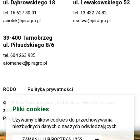
ul. Dąbrowskiego 18
ul. Lewakowskiego 53
tel.
16 627 30 01
tel.
13 432 74 82
aciolek@piragro.pl
eselwa@piragro.pl
39-400 Tarnobrzeg
ul. Piłsudskiego 8/6
tel.
604 263 935
atomanek@piragro.pl
RODO
Polityka prywatności
© 2026 by Podkarpacka Izba Rolnicza. Wszelkie prawa
Pliki cookies
zastrzeżone.
Projekt i wykonanie:
Używamy plików cookies do przechowywania
niezbędnych danych o naszych odwiedzających.
ZAMKNIJ LUB POCZEKAJ
23
S