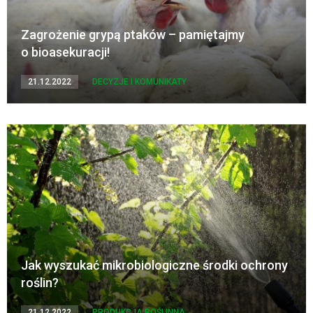
Zagrożenie grypą ptaków – pamiętajmy
o bioasekuracji!
21.12.2022
DECYZJE I KOMUNIKATY
Jak wyszukać mikrobiologiczne środki ochrony
roślin?
21.12.2022
PRODUKCJA ROŚLINNA