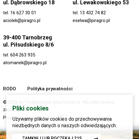
ul. Dąbrowskiego 18
ul. Lewakowskiego 53
tel.
16 627 30 01
tel.
13 432 74 82
aciolek@piragro.pl
eselwa@piragro.pl
39-400 Tarnobrzeg
ul. Piłsudskiego 8/6
tel.
604 263 935
atomanek@piragro.pl
RODO
Polityka prywatności
© 2026 by Podkarpacka Izba Rolnicza. Wszelkie prawa
Pliki cookies
zastrzeżone.
Projekt i wykonanie:
Używamy plików cookies do przechowywania
niezbędnych danych o naszych odwiedzających.
ZAMKNIJ LUB POCZEKAJ
20
S