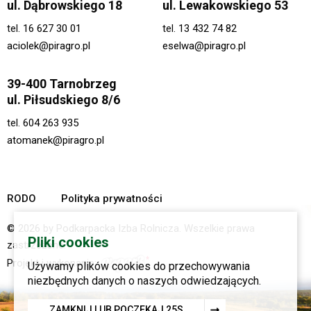
ul. Dąbrowskiego 18
ul. Lewakowskiego 53
tel.
16 627 30 01
tel.
13 432 74 82
aciolek@piragro.pl
eselwa@piragro.pl
39-400 Tarnobrzeg
ul. Piłsudskiego 8/6
tel.
604 263 935
atomanek@piragro.pl
RODO
Polityka prywatności
© 2026 by Podkarpacka Izba Rolnicza. Wszelkie prawa
Pliki cookies
zastrzeżone.
Projekt i wykonanie:
Używamy plików cookies do przechowywania
niezbędnych danych o naszych odwiedzających.
ZAMKNIJ LUB POCZEKAJ
24
S