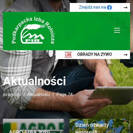
Przejdź do treści
Znajdź nas na
OBRADY NA ŻYWO
Aktualności
piragro.pl
Aktualności
Page 74
Dzień otwarty
AGRO-LIGA 2020
winorośli