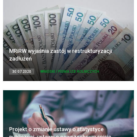
MRiRW wyjaśnia zastój w restrukturyzacji
zadłużeń
30.07.2020
WNIOSKI I PISMA IZB ROLNICZYCH
Projekt o zmianie ustawy o statystyce
publicznej, ustawy o powszechnym spisie