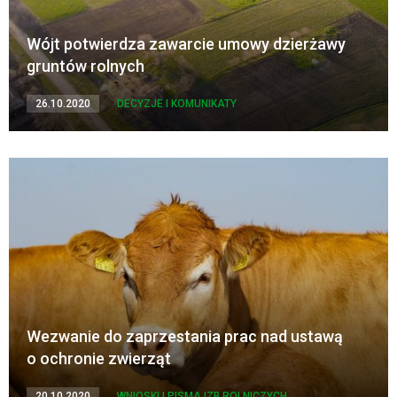
Wójt potwierdza zawarcie umowy dzierżawy
gruntów rolnych
26.10.2020
DECYZJE I KOMUNIKATY
Wezwanie do zaprzestania prac nad ustawą
o ochronie zwierząt
20.10.2020
WNIOSKI I PISMA IZB ROLNICZYCH