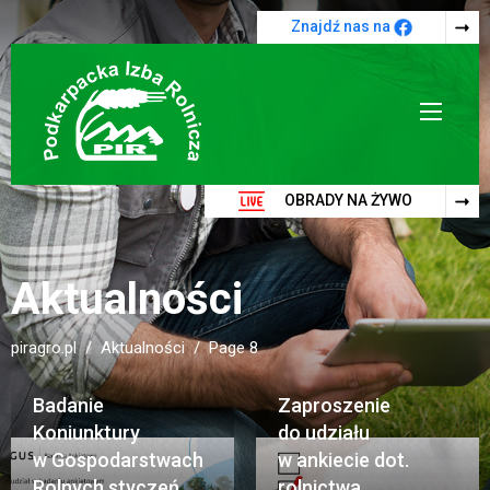
Przejdź do treści
Znajdź nas na
OBRADY NA ŻYWO
Aktualności
piragro.pl
Aktualności
Page 8
Badanie
Zaproszenie
Koniunktury
do udziału
w Gospodarstwach
w ankiecie dot.
Rolnych styczeń
rolnictwa