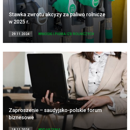
Stawka zwrotu akcyzy za paliwo rolnicze
w 2025 r.
29.11.2024
WNIOSKI I PISMA IZB ROLNICZYCH
Zaproszenie – saudyjsko-polskie forum
biznesowe
18.11.2024
WYDARZENIA