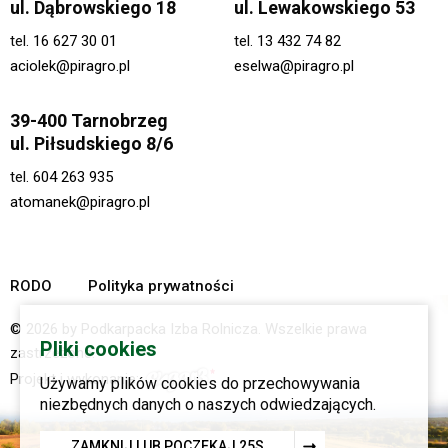
ul. Dąbrowskiego 18
ul. Lewakowskiego 53
tel.
16 627 30 01
tel.
13 432 74 82
aciolek@piragro.pl
eselwa@piragro.pl
39-400 Tarnobrzeg
ul. Piłsudskiego 8/6
tel.
604 263 935
atomanek@piragro.pl
RODO
Polityka prywatności
© 2026 by Podkarpacka Izba Rolnicza. Wszelkie prawa
Pliki cookies
zastrzeżone.
Projekt i wykonanie:
Używamy plików cookies do przechowywania
niezbędnych danych o naszych odwiedzających.
ZAMKNIJ LUB POCZEKAJ
23
S