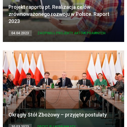
Projekt raportu pt. Realizacja celów
zrównoważonego rozwoju w Polsce. Raport
2023
04.04.2023
ZAOPINIUJ PROJEKTY AKTÓW PRAWNYCH
Okrągły Stół Zbożowy – przyjęte postulaty
30.03.2023
DECYZJE I KOMUNIKATY