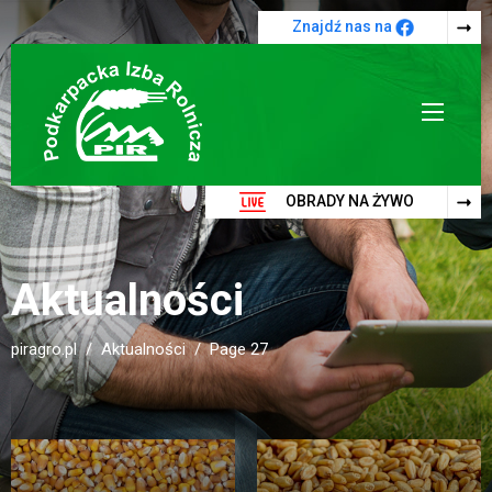
Przejdź do treści
Znajdź nas na
OBRADY NA ŻYWO
Aktualności
piragro.pl
Aktualności
Page 27