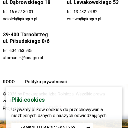
ul. Dąbrowskiego 18
ul. Lewakowskiego 53
tel.
16 627 30 01
tel.
13 432 74 82
aciolek@piragro.pl
eselwa@piragro.pl
39-400 Tarnobrzeg
ul. Piłsudskiego 8/6
tel.
604 263 935
atomanek@piragro.pl
RODO
Polityka prywatności
© 2026 by Podkarpacka Izba Rolnicza. Wszelkie prawa
Pliki cookies
zastrzeżone.
Projekt i wykonanie:
Używamy plików cookies do przechowywania
niezbędnych danych o naszych odwiedzających.
ZAMKNIJ LUB POCZEKAJ
23
S