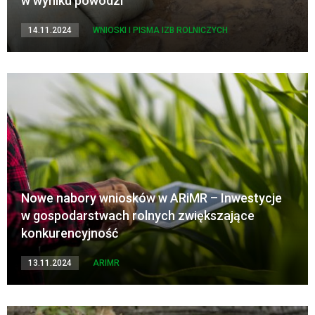
w wyniku powodzi
14.11.2024
WNIOSKI I PISMA IZB ROLNICZYCH
Nowe nabory wniosków w ARiMR – Inwestycje
w gospodarstwach rolnych zwiększające
konkurencyjność
13.11.2024
ARIMR