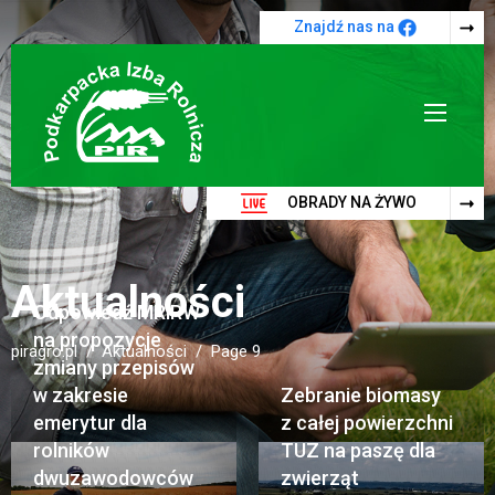
Przejdź do treści
Znajdź nas na
OBRADY NA ŻYWO
Aktualności
Odpowiedź MRiRW
na propozycje
piragro.pl
Aktualności
Page 9
zmiany przepisów
w zakresie
Zebranie biomasy
emerytur dla
z całej powierzchni
rolników
TUZ na paszę dla
dwuzawodowców
zwierząt