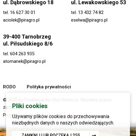
ul. Dąbrowskiego 18
ul. Lewakowskiego 53
tel.
16 627 30 01
tel.
13 432 74 82
aciolek@piragro.pl
eselwa@piragro.pl
39-400 Tarnobrzeg
ul. Piłsudskiego 8/6
tel.
604 263 935
atomanek@piragro.pl
RODO
Polityka prywatności
© 2026 by Podkarpacka Izba Rolnicza. Wszelkie prawa
Pliki cookies
zastrzeżone.
Projekt i wykonanie:
Używamy plików cookies do przechowywania
niezbędnych danych o naszych odwiedzających.
ZAMKNIJ LUB POCZEKAJ
24
S